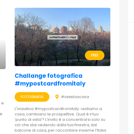
FREE
Challange fotografica
#mypostcardfromitaly
FOTOGRAFIA
#iorestoacasa
i e
L'iniziativa #mypostcardfromitaly: restiamo a
le
casa, cambiano le prospettive. Qual è il tuo
‘punto di vista’? L’invito è a concentrarsi solo su
ciò che stai vedendo dalla tua finestra, dal
balcone di casa, per raccontare insieme l’Italia