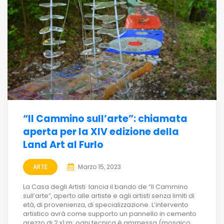
“Il Cammino sull’arte”: chiamata
aperta per la XIV edizione della
Land Art al Furlo
ARTE
Marzo 15, 2023
La Casa degli Artisti lancia il bando de “Il Cammino
sull’arte”, aperto alle artiste e agli artisti senza limiti di
età, di provenienza, di specializzazione. L’intervento
artistico avrà come supporto un pannello in cemento
grezzo di 2 x1 m: ogni tecnica è ammessa (mosaico,