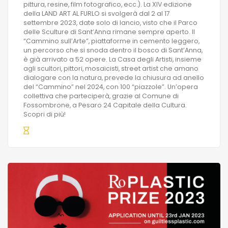
pittura, resine, film fotografico, ecc.). La XIV edizione
della LAND ART AL FURLO si svolgerà dal 2 al 17
settembre 2023, date solo di lancio, visto che il Parco
delle Sculture di Sant’Anna rimane sempre aperto. Il
“Cammino sull’Arte”, piattaforme in cemento leggero,
un percorso che si snoda dentro il bosco di Sant’Anna,
è già arrivato a 52 opere. La Casa degli Artisti, insieme
agli scultori, pittori, mosaicisti, street artist che amano
dialogare con la natura, prevede la chiusura ad anello
del “Cammino” nel 2024, con 100 “piazzole”. Un’opera
collettiva che parteciperà, grazie al Comune di
Fossombrone, a Pesaro 24 Capitale della Cultura.
Scopri di più!